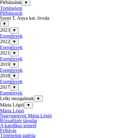
Plébániánk
▼
Történelem
Plébánosok
Szent T. Anya kat. óvoda
▼
2023
▼
Események
2022
▼
Események
2021
▼
Események
2019
▼
Események
2018
▼
Események
2017
▼
Események
Lelki mozgalmak
▼
Mária Légió
▼
Mária Légió
Nagymegyeri Mária Légió
Rózsafüzér társulat
A katolikus temető
Felhívás
Történelmi galéria