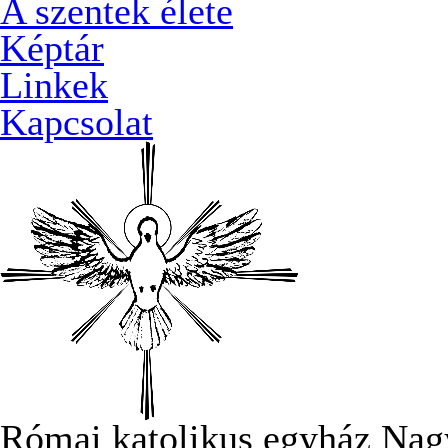
A szentek élete
Képtár
Linkek
Kapcsolat
Római katolikus egyház Nag