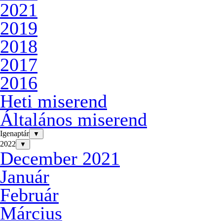
2021
2019
2018
2017
2016
Heti miserend
Általános miserend
Igenaptár
▼
2022
▼
December 2021
Január
Február
Március