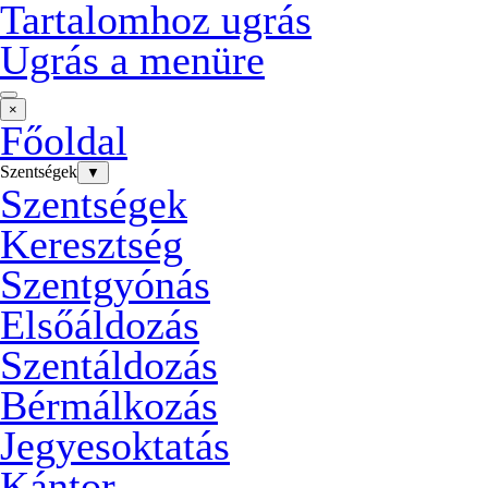
Tartalomhoz ugrás
Ugrás a menüre
×
Főoldal
Szentségek
▼
Szentségek
Keresztség
Szentgyónás
Elsőáldozás
Szentáldozás
Bérmálkozás
Jegyesoktatás
Kántor