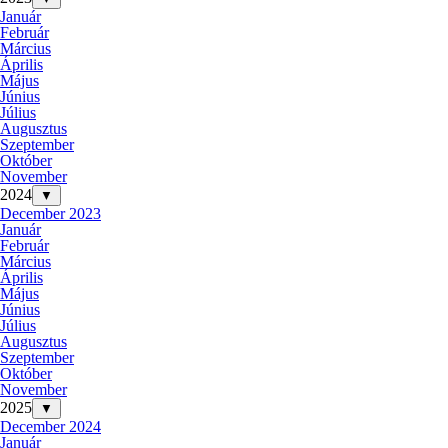
Január
Február
Március
Április
Május
Június
Július
Augusztus
Szeptember
Október
November
2024
▼
December 2023
Január
Február
Március
Április
Május
Június
Július
Augusztus
Szeptember
Október
November
2025
▼
December 2024
Január