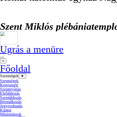
Szent Miklós plébániatemp
Ugrás a menüre
×
Főoldal
Szentségek
▼
Szentségek
Keresztség
Szentgyónás
Elsőáldozás
Szentáldozás
Bérmálkozás
Jegyesoktatás
Kántor
Ministránsok