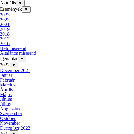
Aktuális
▼
Események
▼
2023
2022
2021
2019
2018
2017
2016
Heti miserend
Általános miserend
Igenaptár
▼
2022
▼
December 2021
Január
Február
Március
Április
Május
Június
Július
Augusztus
Szeptember
Október
November
December 2022
2023
▼