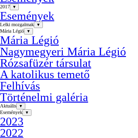
2017
▼
Események
Lelki mozgalmak
▼
Mária Légió
▼
Mária Légió
Nagymegyeri Mária Légió
Rózsafüzér társulat
A katolikus temető
Felhívás
Történelmi galéria
Aktuális
▼
Események
▼
2023
2022