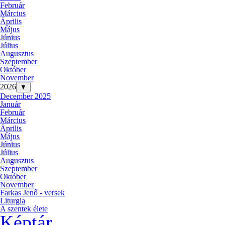
Február
Március
Április
Május
Június
Július
Augusztus
Szeptember
Október
November
2026
▼
December 2025
Január
Február
Március
Április
Május
Június
Július
Augusztus
Szeptember
Október
November
Farkas Jenő - versek
Liturgia
A szentek élete
Képtár