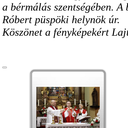
a bérmálás szentségében. A b
Róbert püspöki helynök úr.
Köszönet a fényképekért Laj