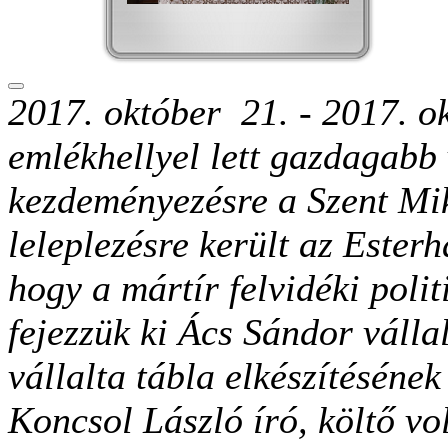
2017. október 21. -
2017. o
emlékhellyel lett gazdagab
kezdeményezésre a Szent Mi
leleplezésre került az Ester
hogy a mártír felvidéki poli
fejezzük ki Ács Sándor váll
vállalta tábla elkészítéséne
Koncsol László író, költő vo