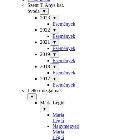
Szent T. Anya kat.
óvoda
▼
2023
▼
Események
2022
▼
Események
2021
▼
Események
2019
▼
Események
2018
▼
Események
2017
▼
Események
Lelki mozgalmak
▼
Mária Légió
▼
Mária
Légió
Nagymegyeri
Mária
Légió