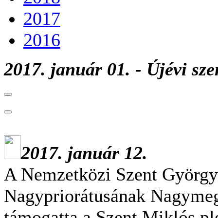
2017
2016
2017. január 01. -
Újévi sz
2017. január 12.
A Nemzetközi Szent György
Nagypriorátusának Nagymegy
támogatta a Szent Miklós p