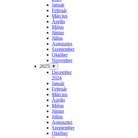
Január
Február
Március
Április
Május
Június
Július
Augusztus
Szeptember
Október
November
2025
▼
December
2024
Január
Február
Március
Április
Május
Június
Július
Augusztus
Szeptember
Október