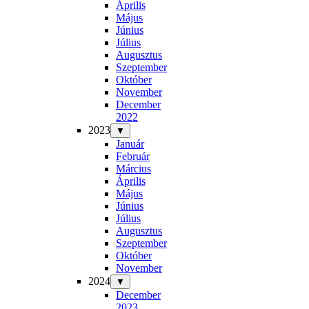
Április
Május
Június
Július
Augusztus
Szeptember
Október
November
December
2022
2023
▼
Január
Február
Március
Április
Május
Június
Július
Augusztus
Szeptember
Október
November
2024
▼
December
2023