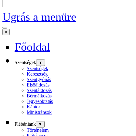
Ugrás a menüre
×
Főoldal
Szentségek
▼
Szentségek
Keresztség
Szentgyónás
Elsőáldozás
Szentáldozás
Bérmálkozás
Jegyesoktatás
Kántor
Ministránsok
Plébániánk
▼
Történelem
Plébánosok