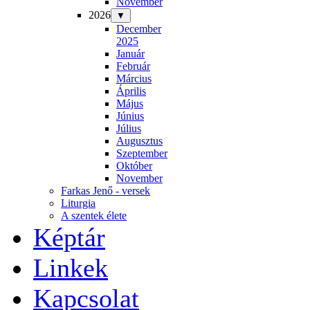
November
2026
▼
December
2025
Január
Február
Március
Április
Május
Június
Július
Augusztus
Szeptember
Október
November
Farkas Jenő - versek
Liturgia
A szentek élete
Képtár
Linkek
Kapcsolat