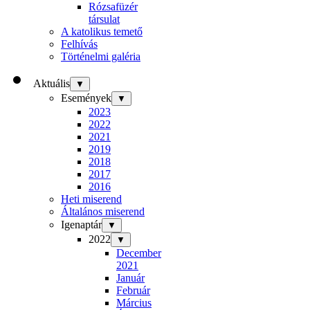
Rózsafüzér
társulat
A katolikus temető
Felhívás
Történelmi galéria
Aktuális
▼
Események
▼
2023
2022
2021
2019
2018
2017
2016
Heti miserend
Általános miserend
Igenaptár
▼
2022
▼
December
2021
Január
Február
Március