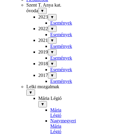
Szent T. Anya kat.
óvoda
▼
2023
▼
Események
2022
▼
Események
2021
▼
Események
2019
▼
Események
2018
▼
Események
2017
▼
Események
Lelki mozgalmak
▼
Mária Légió
▼
Mária
Légió
Nagymegyeri
Mária
Légió