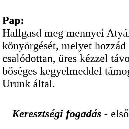
Pap:
Hallgasd meg mennyei Atyán
könyörgését, melyet hozzád
csalódottan, üres kézzel táv
b
ő
séges kegyelmeddel támo
Urunk által.
Keresztségi fogadás
-
els
ő