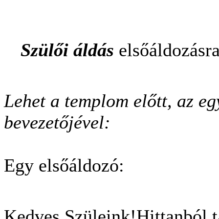
Szül
ő
i áldás
els
ő
áldozásr
Lehet a templom el
ő
tt, az eg
bevezet
ő
jével:
Egy els
ő
áldozó:
Kedves Szüleink!Hittanból t