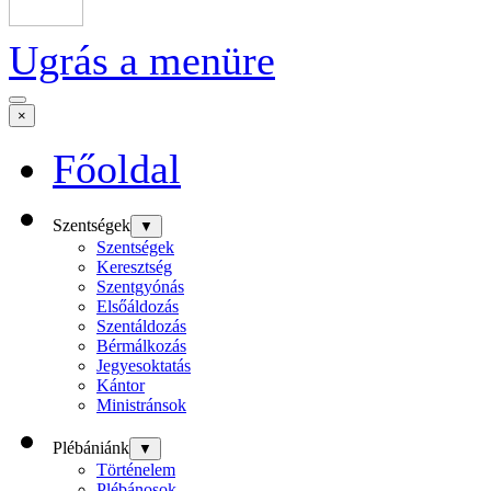
Ugrás a menüre
×
Főoldal
Szentségek
▼
Szentségek
Keresztség
Szentgyónás
Elsőáldozás
Szentáldozás
Bérmálkozás
Jegyesoktatás
Kántor
Ministránsok
Plébániánk
▼
Történelem
Plébánosok