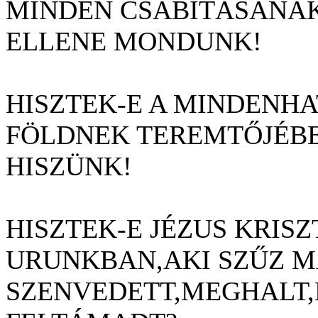
MINDEN CSÁBÍTÁSÁNA
ELLENE MONDUNK!
HISZTEK-E A MINDENHA
FÖLDNEK TEREMT
Ő
JÉB
HISZÜNK!
HISZTEK-E JÉZUS KRIS
URUNKBAN,AKI SZ
Ű
Z M
SZENVEDETT,MEGHALT