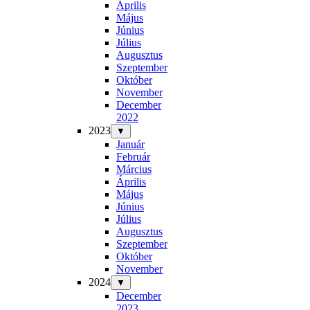
Április
Május
Június
Július
Augusztus
Szeptember
Október
November
December
2022
2023
▼
Január
Február
Március
Április
Május
Június
Július
Augusztus
Szeptember
Október
November
2024
▼
December
2023