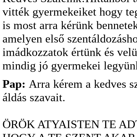
vitték gyermekeiket hogy te
is most arra kérünk bennete
amelyen els
ő
szentáldozásho
imádkozzatok értünk és velü
mindig jó gyermekei legyün
Pap:
Arra kérem a kedves s
áldás szavait.
ÖRÖK ATYAISTEN
TE A