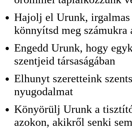
Hajolj el Urunk, irgalmas
könnyítsd meg számukra az
Engedd Urunk, hogy egyk
szentjeid társaságában
Elhunyt szeretteink szent
nyugodalmat
Könyörülj Urunk a tisztít
azokon, akikr
ő
l senki se