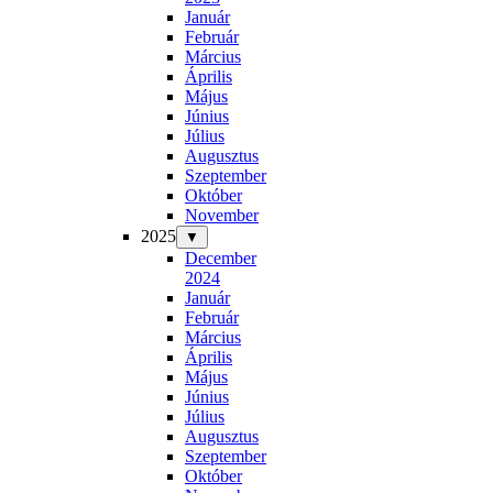
Január
Február
Március
Április
Május
Június
Július
Augusztus
Szeptember
Október
November
2025
▼
December
2024
Január
Február
Március
Április
Május
Június
Július
Augusztus
Szeptember
Október