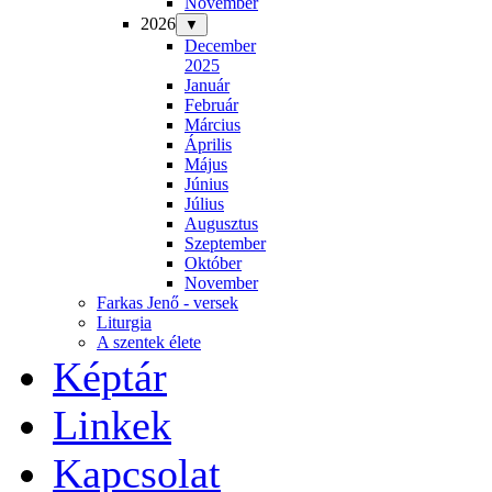
November
2026
▼
December
2025
Január
Február
Március
Április
Május
Június
Július
Augusztus
Szeptember
Október
November
Farkas Jenő - versek
Liturgia
A szentek élete
Képtár
Linkek
Kapcsolat