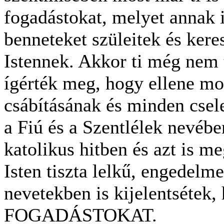
fogadástokat, melyet annak 
benneteket szüleitek és keres
Istennek. Akkor ti még nem t
ígérték meg, hogy ellene m
csábításának és minden csele
a Fiú és a Szentlélek nevébe
katolikus hitben és azt is m
Isten tiszta lelk
ű
, engedelme
nevetekben is kijelentséte
FOGADÁSTOKAT.