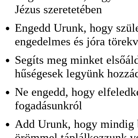
Jézus szeretetében
Engedd Urunk, hogy szül
engedelmes és jóra törek
Segíts meg minket els
ő
ál
h
ű
ségesek legyünk hozzá
Ne engedd, hogy elfeledk
fogadásunkról
Add Urunk, hogy mindig b
örömmel táplálkozzunk v