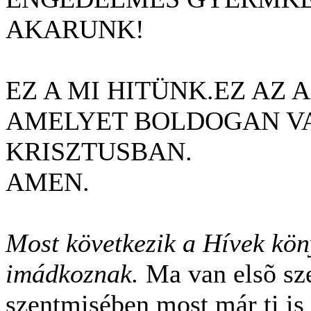
AKARUNK!
EZ A MI HITÜNK.EZ AZ
AMELYET BOLDOGAN VA
KRISZTUSBAN.
AMEN.
Most következik a Hívek kön
imádkoznak
.
Ma van elsõ sz
szentmisében most már ti is 