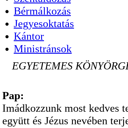
Bérmálkozás
Jegyesoktatás
Kántor
Ministránsok
EGYETEMES KÖNYÖRGÉ
Pap:
Imádkozzunk most kedves te
együtt és Jézus nevében ter