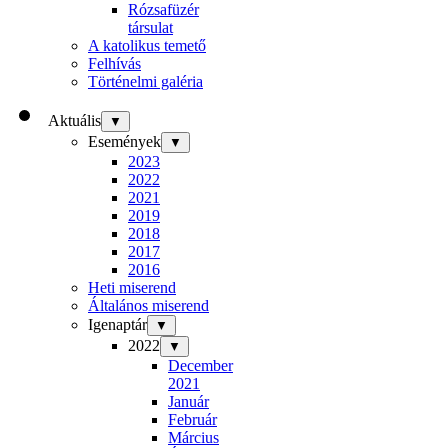
Rózsafüzér
társulat
A katolikus temető
Felhívás
Történelmi galéria
Aktuális
▼
Események
▼
2023
2022
2021
2019
2018
2017
2016
Heti miserend
Általános miserend
Igenaptár
▼
2022
▼
December
2021
Január
Február
Március