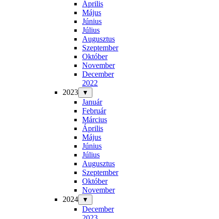
Április
Május
Június
Július
Augusztus
Szeptember
Október
November
December
2022
2023
▼
Január
Február
Március
Április
Május
Június
Július
Augusztus
Szeptember
Október
November
2024
▼
December
2023