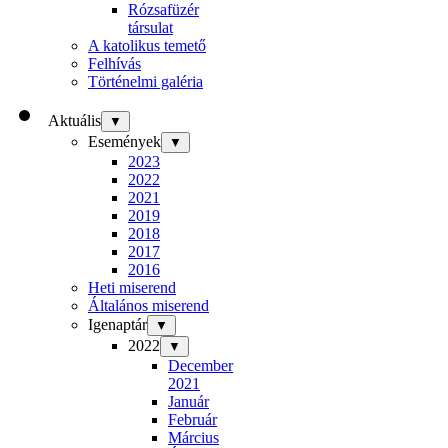
Rózsafüzér
társulat
A katolikus temető
Felhívás
Történelmi galéria
Aktuális
▼
Események
▼
2023
2022
2021
2019
2018
2017
2016
Heti miserend
Általános miserend
Igenaptár
▼
2022
▼
December
2021
Január
Február
Március