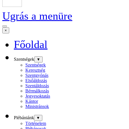
Ugrás a menüre
×
Főoldal
Szentségek
▼
Szentségek
Keresztség
Szentgyónás
Elsőáldozás
Szentáldozás
Bérmálkozás
Jegyesoktatás
Kántor
Ministránsok
Plébániánk
▼
Történelem
Plébánosok