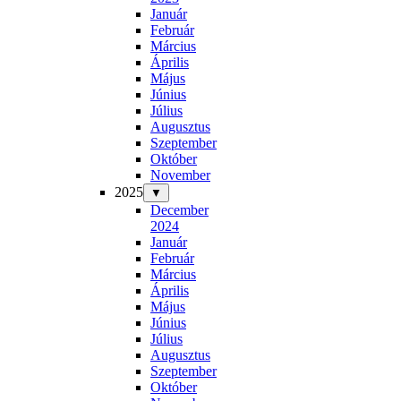
Január
Február
Március
Április
Május
Június
Július
Augusztus
Szeptember
Október
November
2025
▼
December
2024
Január
Február
Március
Április
Május
Június
Július
Augusztus
Szeptember
Október