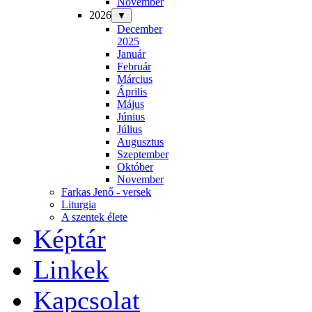
November
2026
▼
December
2025
Január
Február
Március
Április
Május
Június
Július
Augusztus
Szeptember
Október
November
Farkas Jenő - versek
Liturgia
A szentek élete
Képtár
Linkek
Kapcsolat