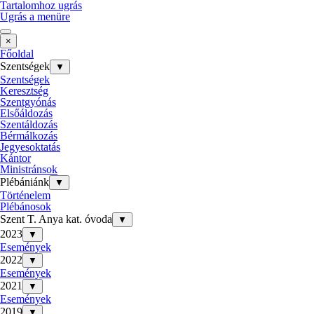
Tartalomhoz ugrás
Ugrás a menüre
×
Főoldal
Szentségek
▼
Szentségek
Keresztség
Szentgyónás
Elsőáldozás
Szentáldozás
Bérmálkozás
Jegyesoktatás
Kántor
Ministránsok
Plébániánk
▼
Történelem
Plébánosok
Szent T. Anya kat. óvoda
▼
2023
▼
Események
2022
▼
Események
2021
▼
Események
2019
▼