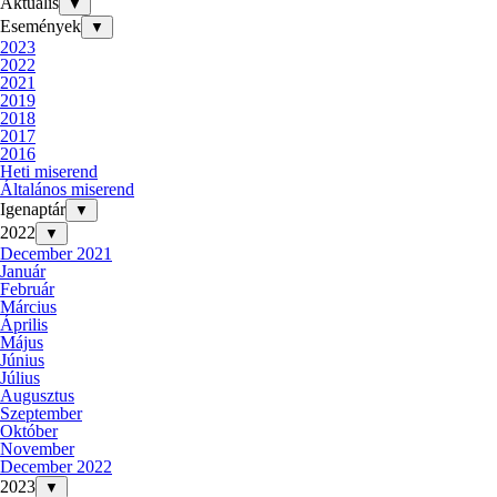
Aktuális
▼
Események
▼
2023
2022
2021
2019
2018
2017
2016
Heti miserend
Általános miserend
Igenaptár
▼
2022
▼
December 2021
Január
Február
Március
Április
Május
Június
Július
Augusztus
Szeptember
Október
November
December 2022
2023
▼