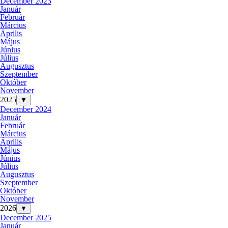
December 2023
Január
Február
Március
Április
Május
Június
Július
Augusztus
Szeptember
Október
November
2025
▼
December 2024
Január
Február
Március
Április
Május
Június
Július
Augusztus
Szeptember
Október
November
2026
▼
December 2025
Január