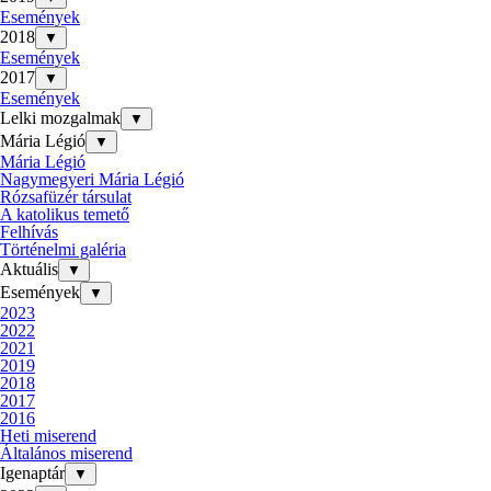
Események
2018
▼
Események
2017
▼
Események
Lelki mozgalmak
▼
Mária Légió
▼
Mária Légió
Nagymegyeri Mária Légió
Rózsafüzér társulat
A katolikus temető
Felhívás
Történelmi galéria
Aktuális
▼
Események
▼
2023
2022
2021
2019
2018
2017
2016
Heti miserend
Általános miserend
Igenaptár
▼