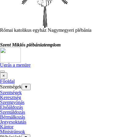
Római katolikus egyház Nagymegyeri plébánia
Szent Miklós plébániatemplom
Ugrás a menüre
×
Főoldal
Szentségek
▼
Szentségek
Keresztség
Szentgyónás
Elsőáldozás
Szentáldozás
Bérmálkozás
Jegyesoktatás
Kántor
Ministránsok