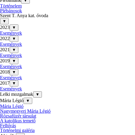
Plébániánk
▼
Történelem
Plébánosok
Szent T. Anya kat. óvoda
▼
2023
▼
Események
2022
▼
Események
2021
▼
Események
2019
▼
Események
2018
▼
Események
2017
▼
Események
Lelki mozgalmak
▼
Mária Légió
▼
Mária Légió
Nagymegyeri Mária Légió
Rózsafüzér társulat
A katolikus temető
Felhívás
Történelmi galéria