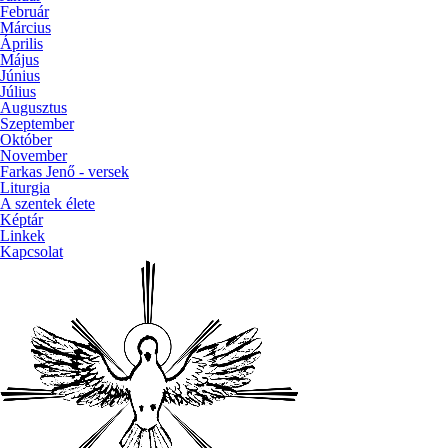
Február
Március
Április
Május
Június
Július
Augusztus
Szeptember
Október
November
Farkas Jenő - versek
Liturgia
A szentek élete
Képtár
Linkek
Kapcsolat