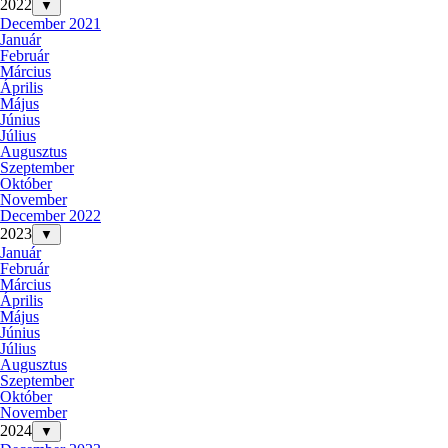
2022
▼
December 2021
Január
Február
Március
Április
Május
Június
Július
Augusztus
Szeptember
Október
November
December 2022
2023
▼
Január
Február
Március
Április
Május
Június
Július
Augusztus
Szeptember
Október
November
2024
▼