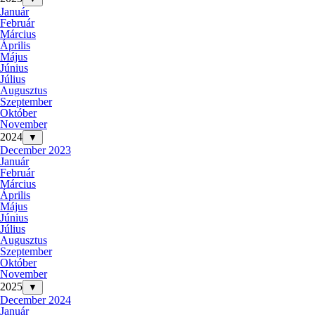
Január
Február
Március
Április
Május
Június
Július
Augusztus
Szeptember
Október
November
2024
▼
December 2023
Január
Február
Március
Április
Május
Június
Július
Augusztus
Szeptember
Október
November
2025
▼
December 2024
Január