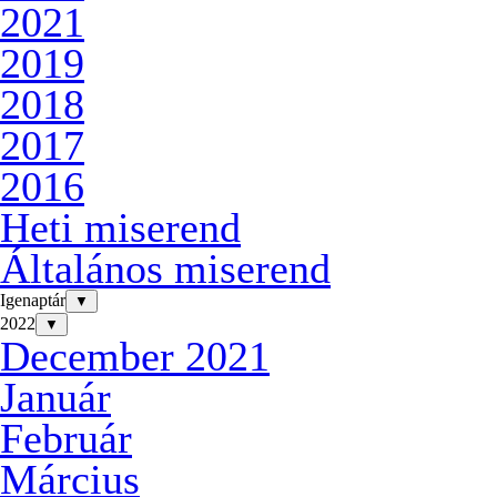
2021
2019
2018
2017
2016
Heti miserend
Általános miserend
Igenaptár
▼
2022
▼
December 2021
Január
Február
Március