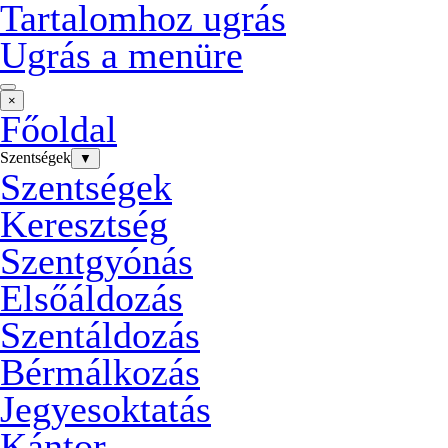
Tartalomhoz ugrás
Ugrás a menüre
×
Főoldal
Szentségek
▼
Szentségek
Keresztség
Szentgyónás
Elsőáldozás
Szentáldozás
Bérmálkozás
Jegyesoktatás
Kántor