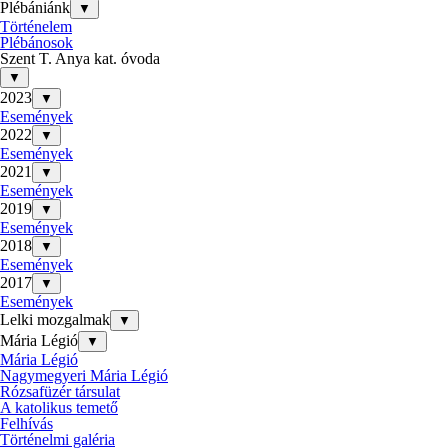
Plébániánk
▼
Történelem
Plébánosok
Szent T. Anya kat. óvoda
▼
2023
▼
Események
2022
▼
Események
2021
▼
Események
2019
▼
Események
2018
▼
Események
2017
▼
Események
Lelki mozgalmak
▼
Mária Légió
▼
Mária Légió
Nagymegyeri Mária Légió
Rózsafüzér társulat
A katolikus temető
Felhívás
Történelmi galéria