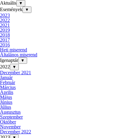
Aktuális
▼
Események
▼
2023
2022
2021
2019
2018
2017
2016
Heti miserend
Általános miserend
Igenaptár
▼
2022
▼
December 2021
Január
Február
Március
Április
Május
Június
Július
Augusztus
Szeptember
Október
November
December 2022
2023
▼