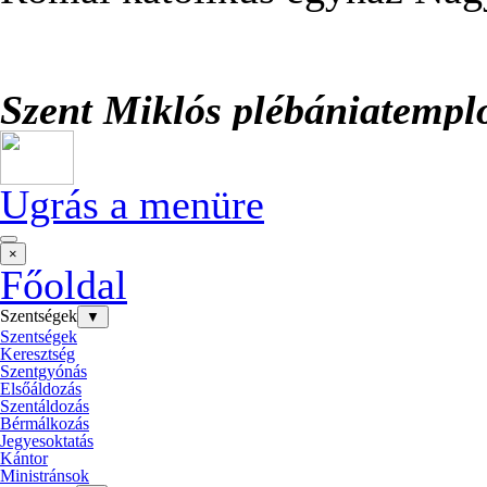
Szent Miklós plébániatemp
Ugrás a menüre
×
Főoldal
Szentségek
▼
Szentségek
Keresztség
Szentgyónás
Elsőáldozás
Szentáldozás
Bérmálkozás
Jegyesoktatás
Kántor
Ministránsok