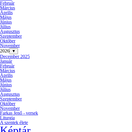
Február
Március
Április
Május
Június
Július
Augusztus
Szeptember
Október
November
2026
▼
December 2025
Január
Február
Március
Április
Május
Június
Július
Augusztus
Szeptember
Október
November
Farkas Jenő - versek
Liturgia
A szentek élete
Képtár