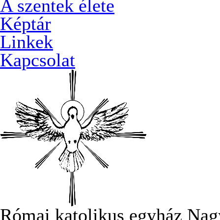
A szentek élete
Képtár
Linkek
Kapcsolat
Római katolikus egyház Nag