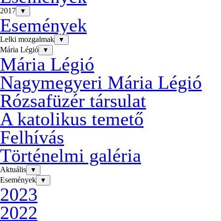
2017
▼
Események
Lelki mozgalmak
▼
Mária Légió
▼
Mária Légió
Nagymegyeri Mária Légió
Rózsafüzér társulat
A katolikus temető
Felhívás
Történelmi galéria
Aktuális
▼
Események
▼
2023
2022