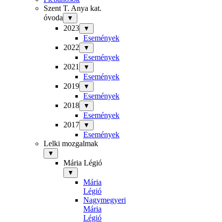
Szent T. Anya kat.
óvoda
▼
2023
▼
Események
2022
▼
Események
2021
▼
Események
2019
▼
Események
2018
▼
Események
2017
▼
Események
Lelki mozgalmak
▼
Mária Légió
▼
Mária
Légió
Nagymegyeri
Mária
Légió