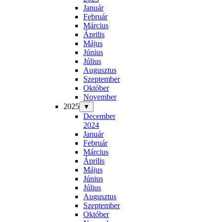
Január
Február
Március
Április
Május
Június
Július
Augusztus
Szeptember
Október
November
2025
▼
December
2024
Január
Február
Március
Április
Május
Június
Július
Augusztus
Szeptember
Október