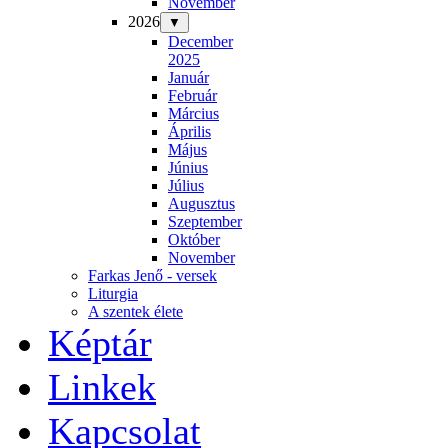
November
2026
▼
December
2025
Január
Február
Március
Április
Május
Június
Július
Augusztus
Szeptember
Október
November
Farkas Jenő - versek
Liturgia
A szentek élete
Képtár
Linkek
Kapcsolat