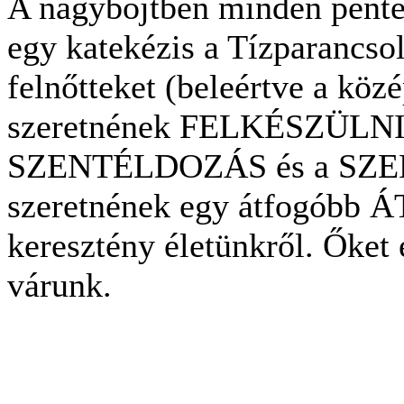
A nagybőjtben minden pénte
egy katekézis a Tízparancsol
felnőtteket (beleértve a közé
szeretnének FELKÉSZÜLN
SZENTÉLDOZÁS és a SZEN
szeretnének egy átfogóbb 
keresztény életünkről. Őket 
várunk.