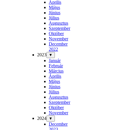
Április
Május
Június
Július
Augusztus
Szeptember
Október
November
December
2022
2023
▼
Január
Február
Március
Április
Május
Június
Július
Augusztus
Szeptember
Október
November
2024
▼
December
2023