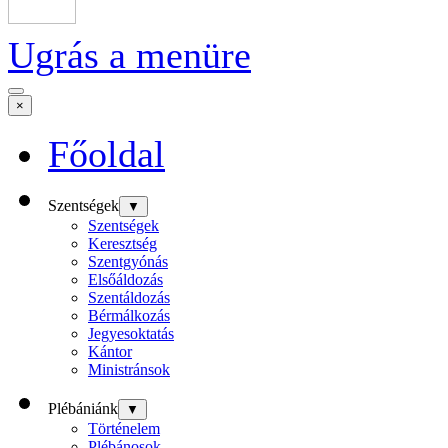
Ugrás a menüre
×
Főoldal
Szentségek
▼
Szentségek
Keresztség
Szentgyónás
Elsőáldozás
Szentáldozás
Bérmálkozás
Jegyesoktatás
Kántor
Ministránsok
Plébániánk
▼
Történelem
Plébánosok