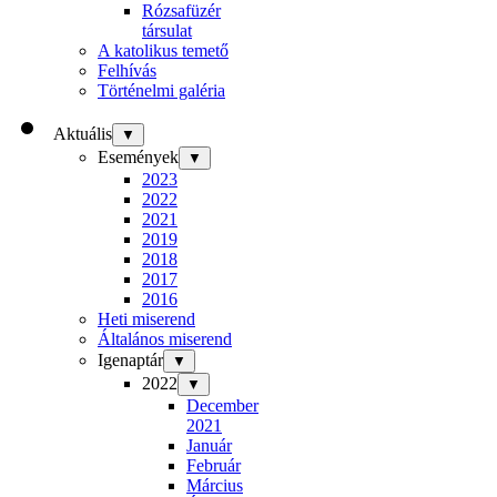
Rózsafüzér
társulat
A katolikus temető
Felhívás
Történelmi galéria
Aktuális
▼
Események
▼
2023
2022
2021
2019
2018
2017
2016
Heti miserend
Általános miserend
Igenaptár
▼
2022
▼
December
2021
Január
Február
Március